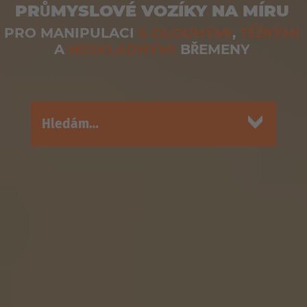
PRŮMYSLOVÉ VOZÍKY NA MÍRU
PRO MANIPULACI
S DLOUHÝMI
,
TĚŽKÝMI
A
NESKLADNÝMI
BŘEMENY
Hledám…