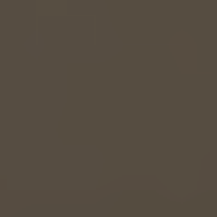
EUROPE
Belgium
Nederlands
Français
Deutsch
Česká republika
Cesko
Deutschland
Deutsch
España
Español
France
Français