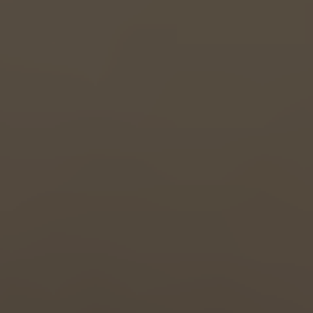
Great Britain
English
Italia
Italiano
Luxembourg
Français
Deutsch
Nederland
Nederlands
Österreich
Deutsch
Polska
Polski