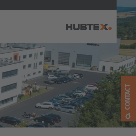
AMERICA
Brasil
Português
CONTACT
United States
English
ASIA/PACIFIC