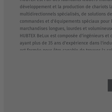
BENNES
COMMANDES
ET
développement et la production de chariots l
DE
VÉHICULES
CONTENEURS
multidirectionnels spécialisés, de solutions d
SPÉCIAUX
commandes et d'équipements spéciaux pour 
TRANSPORT
SYSTÈMES
DE
marchandises longues, lourdes et volumineuse
D'ASSISTANCE
MÉTAUX
NOUVEAU
HUBTEX BeLux est composée d'ingénieurs et d
TRANSPORTEUR
ayant plus de 35 ans d'expérience dans l'indus
RÉFÉRENCES
DE
est formée pour être capable de trouver la so
BOBINES
CHARIOTS
manutention optimale pour les besoins spécifi
ÉLÉVATEURS
TÔLE
D'OCCASION
VERRE
ÉOLIEN
ET
SOLAIRE