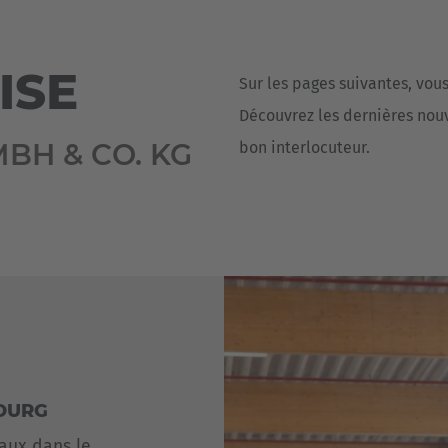
Deutsch
ña
Polska
ISE
Sur les pages suivantes, vou
Polski
e
Découvrez les dernières nouve
Türkiye
BH & CO. KG
bon interlocuteur.
Türkçe
 Britain
English Neutral
BOURG
aux dans le