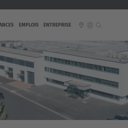
ANCES
EMPLOIS
ENTREPRISE
E
Italiano
ium
ds
Français
Deutsch
Luxembourg
Français
Deutsch
 republika
Nederland
Nederlands
schland
Österreich