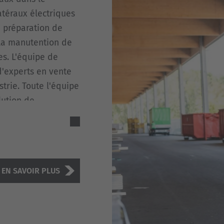
atéraux électriques
e préparation de
la manutention de
s. L'équipe de
'experts en vente
trie. Toute l'équipe
lution de
ques d'un client.
EN SAVOIR PLUS