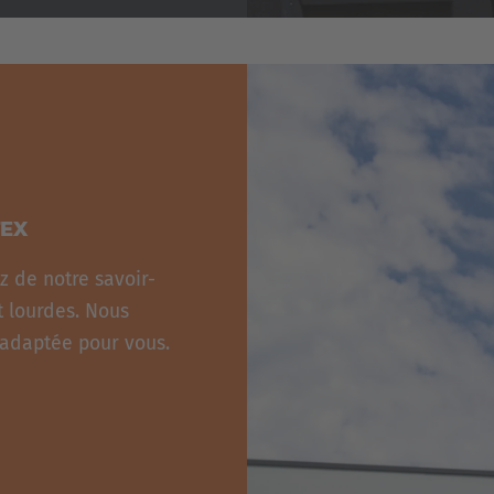
TEX
z de notre savoir-
t lourdes. Nous
n adaptée pour vous.