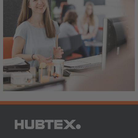
AMERICA
Brasil
Português
United States
English
ASIA/PACIFIC
Australia