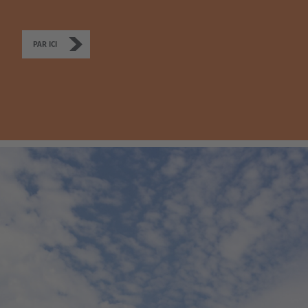
Türkçe
English Neutral
PAR ICI