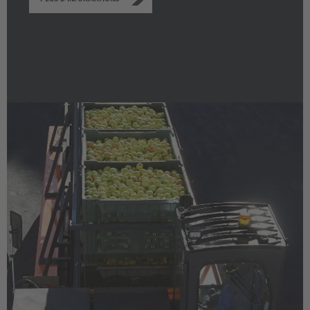
Nederlands
Français
Deutsch
Česká republika
Cesko
Deutschland
Deutsch
España
Español
France
Français
Great Britain
English