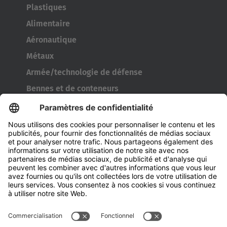
Plastiques
Alimentaire
Aéronautique
Métaux
Armée/technologie de défense
Bennes et de conteneurs
Outils de l’industrie pneumatique
Transporteur de bobines
Portes et fenêtres
Entreprise
À propos d' HUBTEX
À propos d' HUBTEX France
Durabilité