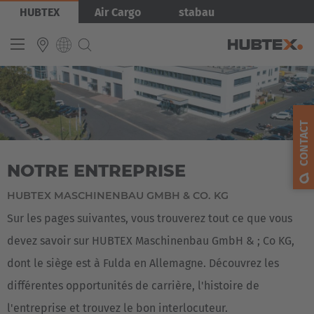
Aller
Image
HUBTEX
Air Cargo
stabau
au
contenu
principal
INTERNATIONAL
English
CONTACT
Deutsch
NOTRE ENTREPRISE
Español
Français
HUBTEX MASCHINENBAU GMBH & CO. KG
Sur les pages suivantes, vous trouverez tout ce que vous
devez savoir sur HUBTEX Maschinenbau GmbH & ; Co KG,
dont le siège est à Fulda en Allemagne. Découvrez les
différentes opportunités de carrière, l'histoire de
l'entreprise et trouvez le bon interlocuteur.