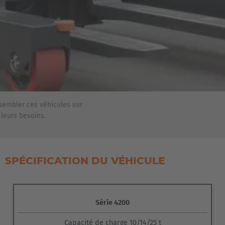
transport
, même dans de mauvaises conditions de sol, car il
United States
maintient le contact avec le sol à tout moment.
English
Grâce au choix de
trois variantes de pneus
PU-Soft, PU et
élastiques, nos transporteurs de conteneurs et de bennes
ASIA/PACIFIC
peuvent être utilisés dans des
applications combinées
intérieures et extérieures
.
Australia
English
sembler ces véhicules sur
leurs besoins.
Japan
Japanese
Türkiye
SPÉCIFICATION DU VÉHICULE
Türkçe
Série 4200
Capacité de charge 10/14/25 t