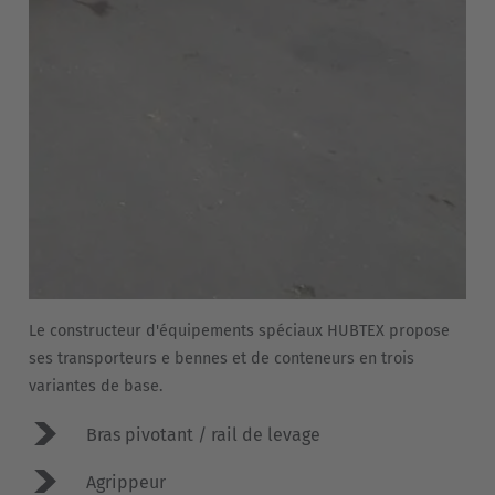
EUROPE
Belgium
Nederlands
Français
Deutsch
Česká republika
Cesko
Deutschland
Deutsch
Le constructeur d'équipements spéciaux HUBTEX propose
España
ses transporteurs e bennes et de conteneurs en trois
Español
variantes de base.
Bras pivotant / rail de levage
France
Français
Agrippeur