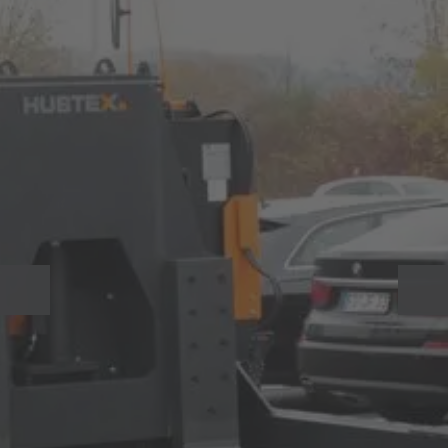
AMERICA
Le véhicule est basé sur un châssis à trois points qui, grâce
à son
faible rayon de braquage
, peut facilement être
Brasil
manœuvré même en cas de
goulets d'étranglement
Português
complexes
. De plus, il assure la
stabilité pendant le