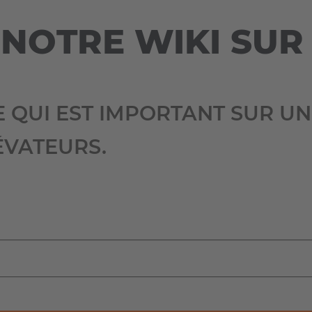
Deutsch
ña
NOTRE WIKI SUR
Polska
Polski
e
Türkiye
 QUI EST IMPORTANT SUR UN
Türkçe
 Britain
ÉVATEURS.
English Neutral