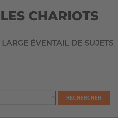
Australia
English
 LES CHARIOTS
Japan
Japanese
 LARGE ÉVENTAIL DE SUJETS
Türkiye
Türkçe