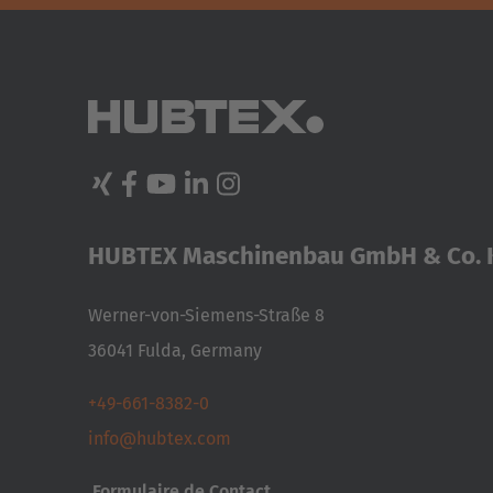
VÉHICULES
SPÉCIAUX
SYSTÈMES
D'ASSISTANCE
NOUVEAU
RÉFÉRENCES
MATÉRIEL
D’OCCASION
HUBTEX Maschinenbau GmbH & Co. 
Werner-von-Siemens-Straße 8
36041 Fulda, Germany
+49-661-8382-0
info@hubtex.com
Formulaire de Contact