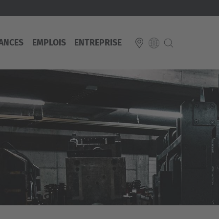
ANCES
EMPLOIS
ENTREPRISE
E
Italiano
ium
ds
Français
Deutsch
Luxembourg
Français
Deutsch
 republika
Nederland
Nederlands
schland
Österreich