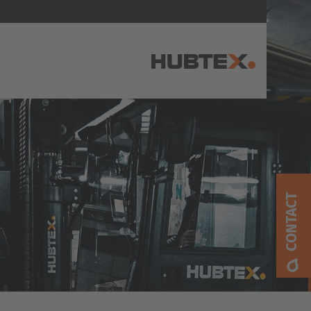
AMERICA
Brasil
Português
CONTACT
United States
English
ASIA/PACIFIC