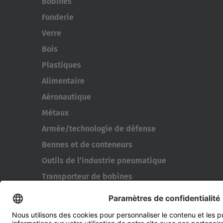
Bobines
Fonderie
Verre
Bois
Plastiques
Alimentaire
Aéronautique
Métaux
Armée/technologie de défense
Bennes et de conteneurs
Outils de l’industrie pneumatique
Transporteur de bobines
Portes et fenêtres