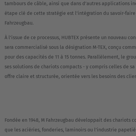
BENNES
tambours de câble, ainsi que dans d’autres applications in
COMMANDES
ET
DE
étape clé de cette stratégie est l’intégration du savoir-fai
VÉHICULES
CONTENEURS
SPÉCIAUX
Fahrzeugbau.
TRANSPORT
SYSTÈMES
DE
À l’issue de ce processus, HUBTEX présente un nouveau co
D'ASSISTANCE
MÉTAUX
NOUVEAU
sera commercialisé sous la désignation M-TEX, conçu com
TRANSPORTEUR
RÉFÉRENCES
DE
pour des capacités de 11 à 15 tonnes. Parallèlement, le gr
BOBINES
ses solutions de chariots compacts - y compris celles de sa 
CHARIOTS
ÉLÉVATEURS
TÔLE
offre claire et structurée, orientée vers les besoins des clie
D'OCCASION
VERRE
ÉOLIEN
ET
SOLAIRE
Fondée en 1948, M Fahrzeugbau développait des chariots co
que les aciéries, fonderies, laminoirs ou l’industrie papeti