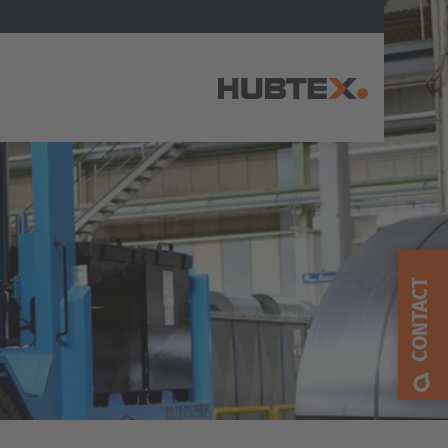
AMERICA
Brasil
Português
CONTACT
United States
English
ASIA/PACIFIC