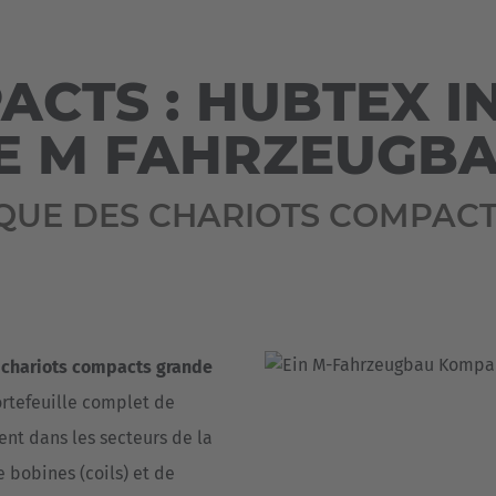
Deutsch
ña
Polska
CTS : HUBTEX I
Polski
e
DE M FAHRZEUGB
Türkiye
Türkçe
QUE DES CHARIOTS COMPAC
 Britain
English Neutral
 chariots compacts grande
ortefeuille complet de
nt dans les secteurs de la
 bobines (coils) et de