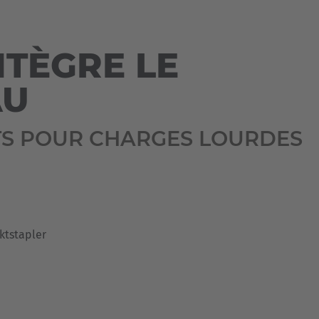
Australia
English
NTÈGRE LE
Japan
Japanese
AU
Türkiye
TS POUR CHARGES LOURDES
Türkçe