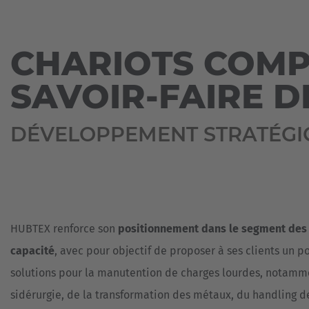
-
DURABILITÉ
SYSTÈMES
BOBINES
Espa
CHARIOT
DE
FILIALES
FRONTAL
TRANSPORT
BOIS
Español
COMPACT
SANS
CHARIOTS COMPA
CONTACT
ÉLECTRIQUE
CONDUCTEUR
FONDERIE
GROS
Franc
SAVOIR-FAIRE 
TONNAGE
RÉFÉRENCES
MATÉRIAUX
Français
DE
VÉHICULES
TÉLÉCHARGEMENTS
CONSTRUCTION
POUR
DÉVELOPPEMENT STRATÉGI
Great
CHARGES
LOURDES
OUTILS
English
DE
L’INDUSTRIE
AGV
PNEUMATIQUE
-
Italia
SYSTÈMES
DE
PLASTIQUES
TRANSPORT
HUBTEX renforce son
positionnement dans le segment des
SANS
PORTES
CONDUCTEUR
&
capacité
, avec pour objectif de proposer à ses clients un p
FENÊTRES
SYSTÈMES
solutions pour la manutention de charges lourdes, notamme
DE
TRANSPORT
sidérurgie, de la transformation des métaux, du handling de
PRÉPARATION
DE
DE