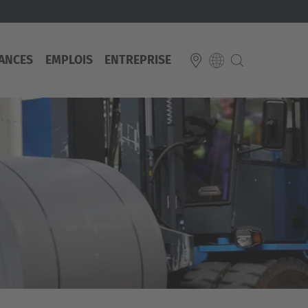
ANCES
EMPLOIS
ENTREPRISE
E
Italiano
ium
ds
Français
Deutsch
Luxembourg
Français
Deutsch
 republika
Nederland
Nederlands
schland
Österreich