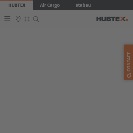
Aller
Image
HUBTEX
Air Cargo
stabau
au
contenu
principal
INTERNATIONAL
English
CONTACT
Deutsch
Español
Français