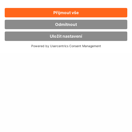
vychystávání zakázek
z obou
stran regálů
vysoký
výkon
úzké uličky