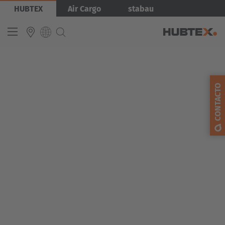
Přejít
Obrázek
HUBTEX
Air Cargo
stabau
k
hlavnímu
obsahu
INTERNATIONAL
CONTACTO
English
Deutsch
Español
Français