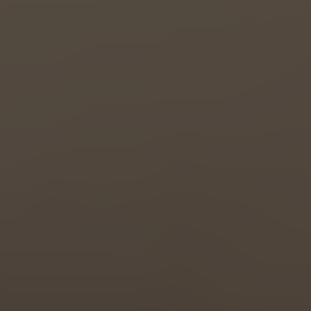
Great Britain
English
Italia
Italiano
Luxembourg
Français
Deutsch
Nederland
Nederlands
Österreich
Deutsch
Polska
Polski