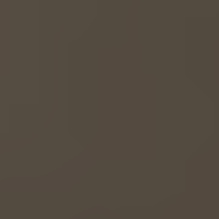
EUROPE
Belgium
Nederlands
Français
Deutsch
Česká republika
Cesko
Deutschland
Deutsch
España
Español
France
Français