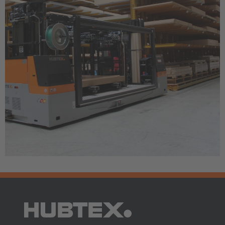
ASIA/PACIFIC
Australia
English
Japan
Japanese
Türkiye
Türkçe