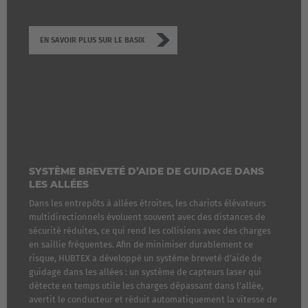
EN SAVOIR PLUS SUR LE BASIX
EUROPE
SYSTÈME BREVETÉ D’AIDE DE GUIDAGE DANS
Belgium
LES ALLÉES
Nederlands
Français
Deutsch
Dans les entrepôts à allées étroites, les chariots élévateurs
multidirectionnels évoluent souvent avec des distances de
sécurité réduites, ce qui rend les collisions avec des charges
Česká republika
en saillie fréquentes. Afin de minimiser durablement ce
Cesko
risque, HUBTEX a développé un système breveté d’aide de
guidage dans les allées : un système de capteurs laser qui
détecte en temps utile les charges dépassant dans l’allée,
Deutschland
avertit le conducteur et réduit automatiquement la vitesse de