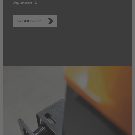
Deutsch
déplacement.
España
EN SAVOIR PLUS
Español
France
Français
Great Britain
English
Italia
Italiano
Luxembourg
Français
Deutsch