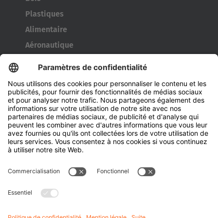
Plastiques
Alimentaire
Aéronautique
Métaux
Armée/technologie de défense
Bennes et de conteneurs
Outils de l’industrie pneumatique
Transporteur de bobines
Portes et fenêtres
Entreprise
À propos d' HUBTEX
À propos d' HUBTEX France
Durabilité