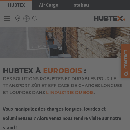
Aller
Image
HUBTEX
Air Cargo
stabau
au
contenu
principal
INTERNATIONAL
English
CONTACT
Deutsch
HUBTEX À
EUROBOIS
:
Español
DES SOLUTIONS ROBUSTES ET DURABLES POUR LE
Français
TRANSPORT SÛR ET EFFICACE DE CHARGES LONGUES
ET LOURDES DANS
L’INDUSTRIE DU BOIS
.
Vous manipulez des charges longues, lourdes et
volumineuses ? Alors venez nous rendre visite sur notre
stand !