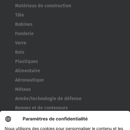
Matériaux de construction
Tôle
Bobines
Fonderie
Verre
Bois
Plastiques
Alimentaire
Aéronautique
Métaux
Armée/technologie de défense
Bennes et de conteneurs
Outils de l’industrie pneumatique
Transporteur de bobines