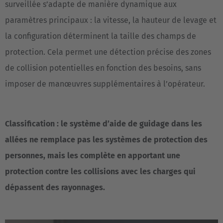
surveillée s’adapte de manière dynamique aux
Cesko
paramètres principaux : la vitesse, la hauteur de levage et
Deutschland
la configuration déterminent la taille des champs de
Deutsch
protection. Cela permet une détection précise des zones
de collision potentielles en fonction des besoins, sans
España
imposer de manœuvres supplémentaires à l’opérateur.
Español
France
Classification : le système d’aide de guidage dans les
Français
allées ne remplace pas les systèmes de protection des
Great Britain
personnes, mais les complète en apportant une
English
protection contre les collisions avec les charges qui
dépassent des rayonnages.
Italia
Italiano