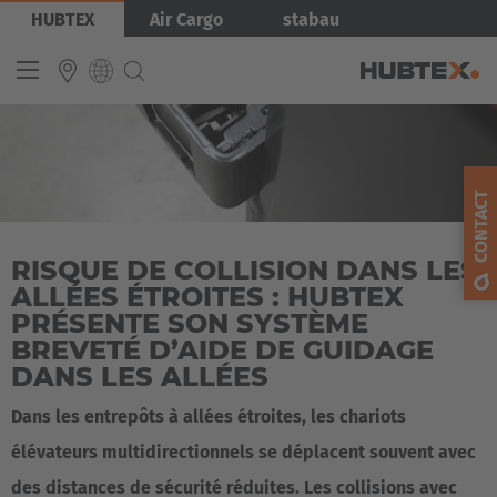
Aller
Image
HUBTEX
Air Cargo
stabau
au
contenu
principal
INTERNATIONAL
English
CONTACT
Deutsch
RISQUE DE COLLISION DANS LES
Español
ALLÉES ÉTROITES : HUBTEX
Français
PRÉSENTE SON SYSTÈME
BREVETÉ D’AIDE DE GUIDAGE
DANS LES ALLÉES
Dans les entrepôts à allées étroites, les chariots
élévateurs multidirectionnels se déplacent souvent avec
des distances de sécurité réduites. Les collisions avec