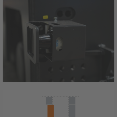
Luxembourg
Français
Deutsch
Nederland
Nederlands
Österreich
Deutsch
Polska
Polski
Türkiye
Türkçe
English Neutral