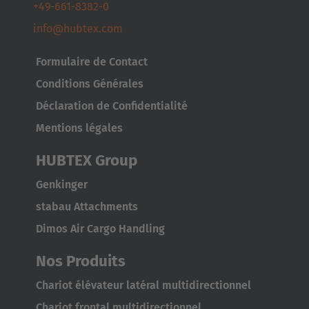
AMERICA
+49-661-8382-0
info@hubtex.com
Brasil
Português
Formulaire de Contact
Conditions Générales
United States
Déclaration de Confidentialité
English
Mentions légales
ASIA/PACIFIC
HUBTEX Group
Australia
Genkinger
English
stabau Attachments
Dimos Air Cargo Handling
Japan
Nos Produits
Japanese
Chariot élévateur latéral multidirectionnel
Türkiye
Chariot frontal multidirectionnel