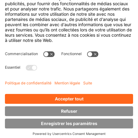
Portes et fenêtres
Entreprise
À propos d' HUBTEX
À propos d' HUBTEX France
Durabilité
Filiales
Contact
Connaissances
Téléchargements
Gestion de l’énergie
Chariots latéraux