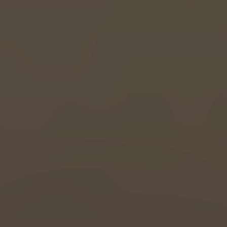
Great Britain
English
Italia
Italiano
Luxembourg
Français
Deutsch
Nederland
Nederlands
Österreich
Deutsch
Polska
Polski