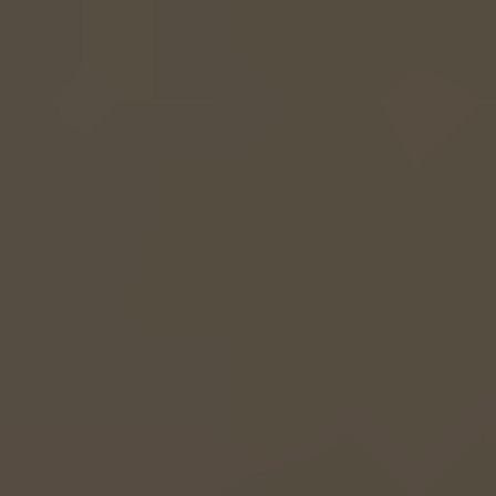
EUROPE
Belgium
Nederlands
Français
Deutsch
Česká republika
Cesko
Deutschland
Deutsch
España
Español
France
Français