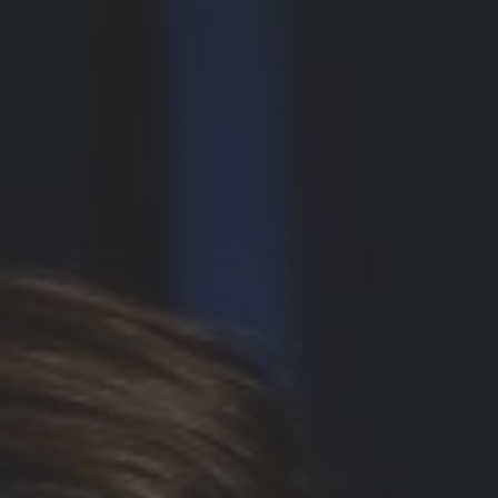
United States
English
ASIA/PACIFIC
Australia
English
Japan
Japanese
Türkiye
Türkçe