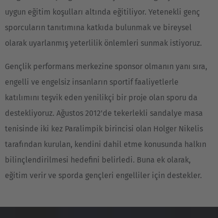
Polski
uygun eğitim koşulları altında eğitiliyor. Yetenekli genç
sporcuların tanıtımına katkıda bulunmak ve bireysel
Türkiye
olarak uyarlanmış yeterlilik önlemleri sunmak istiyoruz.
Türkçe
Gençlik performans merkezine sponsor olmanın yanı sıra,
English Neutral
engelli ve engelsiz insanların sportif faaliyetlerle
katılımını teşvik eden yenilikçi bir proje olan sporu da
destekliyoruz. Ağustos 2012'de tekerlekli sandalye masa
tenisinde iki kez Paralimpik birincisi olan Holger Nikelis
tarafından kurulan, kendini dahil etme konusunda halkın
bilinçlendirilmesi hedefini belirledi. Buna ek olarak,
eğitim verir ve sporda gençleri engelliler için destekler.
Obrázek