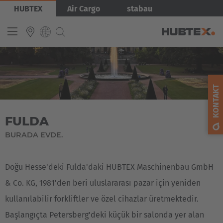
Přejít
Obrázek
HUBTEX
Air Cargo
stabau
k
hlavnímu
obsahu
INTERNATIONAL
English
KONTAKT
Deutsch
FULDA
Español
BURADA EVDE.
Français
Doğu Hesse'deki Fulda'daki HUBTEX Maschinenbau GmbH
& Co. KG, 1981'den beri uluslararası pazar için yeniden
kullanılabilir forkliftler ve özel cihazlar üretmektedir.
Başlangıçta Petersberg'deki küçük bir salonda yer alan