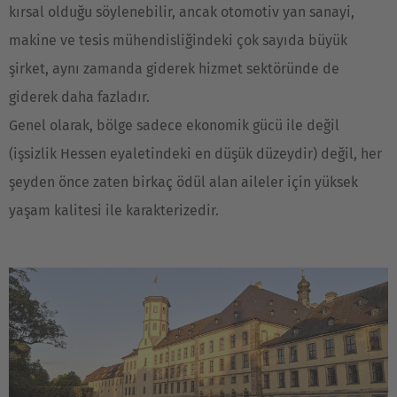
kırsal olduğu söylenebilir, ancak otomotiv yan sanayi,
EUROPE
makine ve tesis mühendisliğindeki çok sayıda büyük
şirket, aynı zamanda giderek hizmet sektöründe de
Belgium
giderek daha fazladır.
Nederlands
Français
Deutsch
Genel olarak, bölge sadece ekonomik gücü ile değil
Česká republika
(işsizlik Hessen eyaletindeki en düşük düzeydir) değil, her
Cesko
şeyden önce zaten birkaç ödül alan aileler için yüksek
yaşam kalitesi ile karakterizedir.
Deutschland
Deutsch
España
Español
France
Français