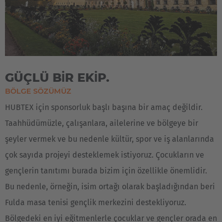
Great Britain
English
Italia
Italiano
GÜÇLÜ BİR EKİP.
BÖLGE SÖZÜMÜZ
Luxembourg
HUBTEX için sponsorluk başlı başına bir amaç değildir.
Français
Deutsch
Taahhüdümüzle, çalışanlara, ailelerine ve bölgeye bir
Nederland
şeyler vermek ve bu nedenle kültür, spor ve iş alanlarında
Nederlands
çok sayıda projeyi desteklemek istiyoruz. Çocukların ve
gençlerin tanıtımı burada bizim için özellikle önemlidir.
Österreich
Bu nedenle, örneğin, isim ortağı olarak başladığından beri
Deutsch
Fulda masa tenisi gençlik merkezini destekliyoruz.
Polska
Bölgedeki en iyi eğitmenlerle çocuklar ve gençler orada en