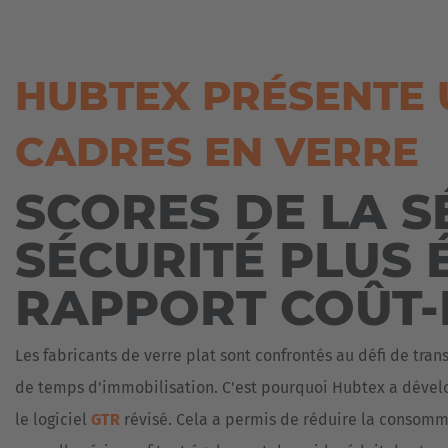
COMMANDES
CHARIOT
BOBINES
ACTUALITÉS
Espa
FRONTAL
AGV
&
COMPACT
-
PRESSE
BOIS
Español
ÉLECTRIQUE
SYSTÈMES
HUBTEX PRÉSENTE
GROS
DE
DURABILITÉ
FONDERIE
TONNAGE
TRANSPORT
Franc
SANS
CADRES EN VERRE
FILIALES
MATÉRIAUX
Français
VÉHICULES
CONDUCTEUR
DE
POUR
CONSTRUCTION
CONTACT
CHARGES
RÉFÉRENCES
SCORES DE LA S
Great
LOURDES
OUTILS
TÉLÉCHARGEMENTS
English
DE
AGV
SÉCURITÉ PLUS 
L’INDUSTRIE
-
PNEUMATIQUE
SYSTÈMES
Italia
DE
RAPPORT COÛT-
TRANSPORT
PLASTIQUES
SANS
CONDUCTEUR
PORTES
Les fabricants de verre plat sont confrontés au défi de tran
&
SYSTÈMES
FENÊTRES
de temps d'immobilisation. C'est pourquoi Hubtex a dévelo
DE
PRÉPARATION
TRANSPORT
le logiciel
GTR
révisé. Cela a permis de réduire la consomma
DE
DE
COMMANDES