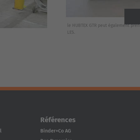
le HUBTEX GTR peut également prend
Suivan
LES.
Références
l
Binder+Co AG