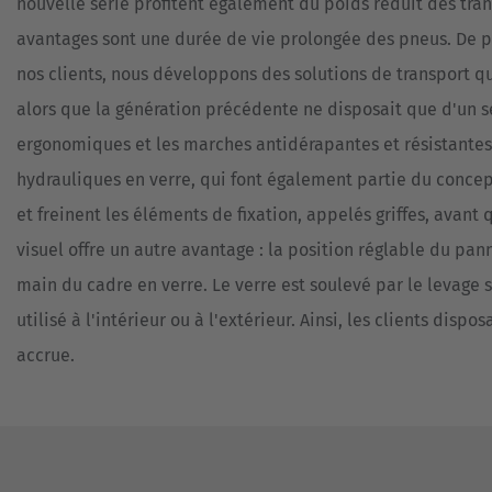
nouvelle série profitent également du poids réduit des tran
MÉTAUX
avantages sont une durée de vie prolongée des pneus. De plu
VÉHICULES
TRANSPORT
SPÉCIAUX
DE
nos clients, nous développons des solutions de transport qui
BENNES
SYSTÈMES
ET
alors que la génération précédente ne disposait que d'un s
D'ASSISTANCE
DE
NOUVEAU
CONTENEURS
ergonomiques et les marches antidérapantes et résistantes 
hydrauliques en verre, qui font également partie du concept
RÉFÉRENCES
et freinent les éléments de fixation, appelés griffes, avant
MATÉRIEL
D’OCCASION
visuel offre un autre avantage : la position réglable du p
main du cadre en verre. Le verre est soulevé par le levage 
utilisé à l'intérieur ou à l'extérieur. Ainsi, les clients di
accrue.