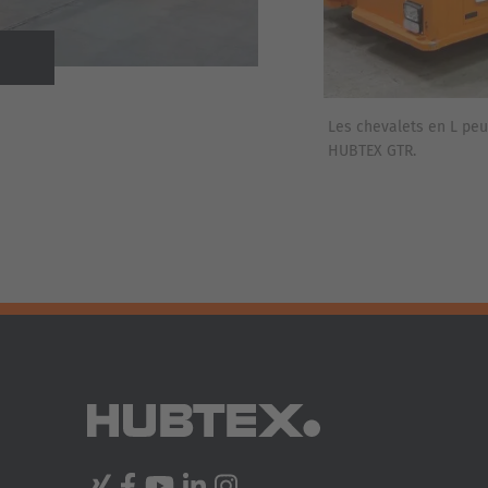
Zurück
Les chevalets en L peu
HUBTEX GTR.