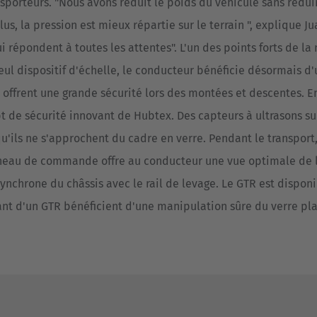
sporteurs. "Nous avons réduit le poids du véhicule sans rédui
s, la pression est mieux répartie sur le terrain ", explique 
 répondent à toutes les attentes". L'un des points forts de la 
eul dispositif d'échelle, le conducteur bénéficie désormais d
offrent une grande sécurité lors des montées et descentes. E
 de sécurité innovant de Hubtex. Des capteurs à ultrasons sur 
 qu'ils ne s'approchent du cadre en verre. Pendant le transport
anneau de commande offre au conducteur une vue optimale de l
synchrone du châssis avec le rail de levage. Le GTR est dispon
sposant d'un GTR bénéficient d'une manipulation sûre du verre pl