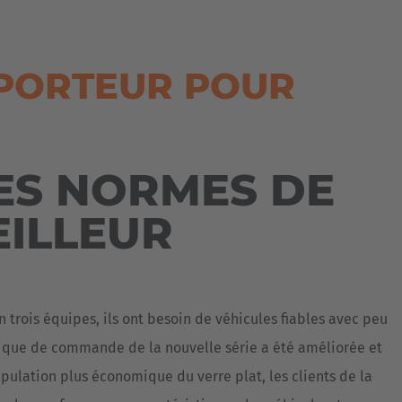
Australia
English
PORTEUR POUR
Japan
Japanese
Türkiye
DES NORMES DE
Türkçe
EILLEUR
n trois équipes, ils ont besoin de véhicules fiables avec peu
nique de commande de la nouvelle série a été améliorée et
pulation plus économique du verre plat, les clients de la