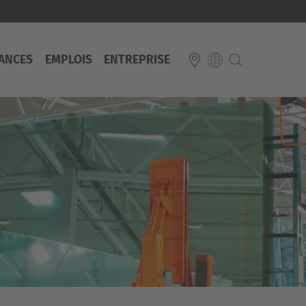
ANCES
EMPLOIS
ENTREPRISE
E
Italiano
ium
ds
Français
Deutsch
Luxembourg
Français
Deutsch
 republika
Nederland
Nederlands
schland
Österreich