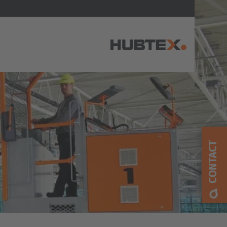
AMERICA
Brasil
Português
CONTACT
United States
English
ASIA/PACIFIC