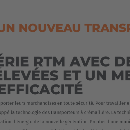
Deutsch
ña
Polska
 UN NOUVEAU TRANS
Polski
e
Türkiye
Türkçe
ÉRIE RTM AVEC 
 Britain
English Neutral
ÉLEVÉES ET UN M
EFFICACITÉ
sporter leurs marchandises en toute sécurité. Pour travailler e
ppé la technologie des transporteurs à crémaillère. La tech
tion d'énergie de la nouvelle génération. En plus d'une mani