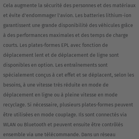
Cela augmente la sécurité des personnes et des matériaux
Español
et évite d'endommager l'avion. Les batteries lithium-ion
France
garantissent une grande disponibilité des véhicules grâce
Français
à des performances maximales et des temps de charge
courts. Les plates-formes EPL avec fonction de
Great Britain
déplacement lent et de déplacement de ligne sont
English
disponibles en option. Les entraînements sont
Italia
spécialement conçus à cet effet et se déplacent, selon les
Italiano
besoins, à une vitesse très réduite en mode de
déplacement en ligne ou à pleine vitesse en mode
Luxembourg
recyclage. Si nécessaire, plusieurs plates-formes peuvent
Français
Deutsch
être utilisées en mode couplage. Ils sont connectés via
Nederland
WLAN ou Bluetooth et peuvent ensuite être contrôlés
Nederlands
ensemble via une télécommande. Dans un réseau