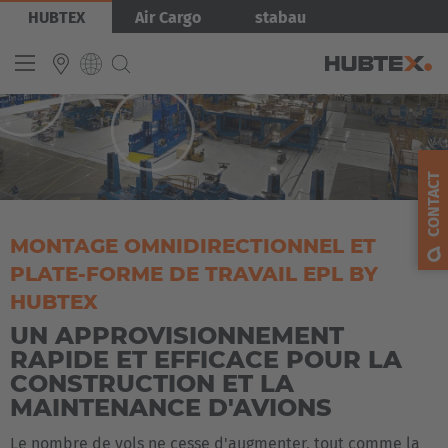
Aller
Image
HUBTEX
Air Cargo
stabau
au
contenu
principal
INTERNATIONAL
English
CONTACT
Deutsch
Español
MONTAGE OMNIDIRECTIONNEL ET
PLATE-FORME DE TRAVAIL EPL BY
Français
HUBTEX
UN APPROVISIONNEMENT
RAPIDE ET EFFICACE POUR LA
CONSTRUCTION ET LA
MAINTENANCE D'AVIONS
Le nombre de vols ne cesse d'augmenter, tout comme la