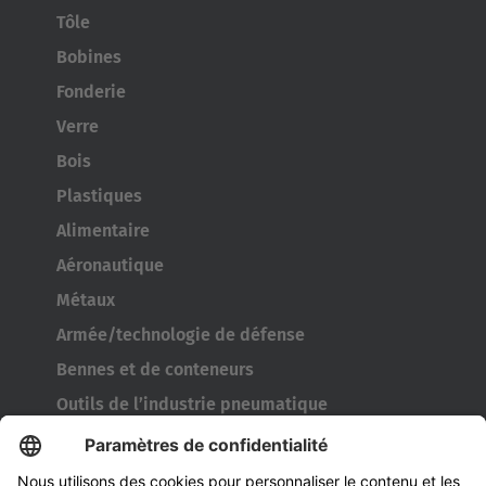
Tôle
Bobines
Fonderie
Verre
Bois
Plastiques
Alimentaire
Aéronautique
Métaux
Armée/technologie de défense
Bennes et de conteneurs
Outils de l’industrie pneumatique
Transporteur de bobines
Portes et fenêtres