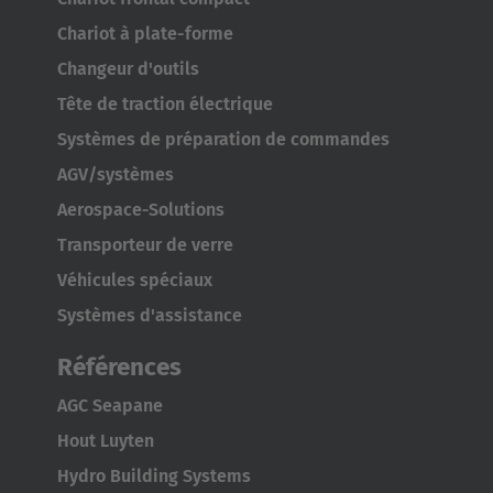
Chariot à plate-forme
Changeur d'outils
Tête de traction électrique
Systèmes de préparation de commandes
AMERICA
AGV/systèmes
Aerospace-Solutions
Brasil
Transporteur de verre
Português
Véhicules spéciaux
United States
Systèmes d'assistance
English
Références
ASIA/PACIFIC
AGC Seapane
Hout Luyten
Australia
Hydro Building Systems
English