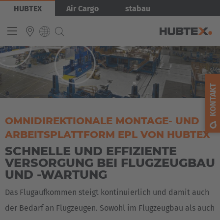
Direkt
Bild
HUBTEX
Air Cargo
stabau
zum
Inhalt
INTERNATIONAL
English
KONTAKT
Deutsch
Español
OMNIDIREKTIONALE MONTAGE- UND
ARBEITSPLATTFORM EPL VON HUBTEX
Français
SCHNELLE UND EFFIZIENTE
VERSORGUNG BEI FLUGZEUGBAU
UND -WARTUNG
Das Flugaufkommen steigt kontinuierlich und damit auch
der Bedarf an Flugzeugen. Sowohl im Flugzeugbau als auch