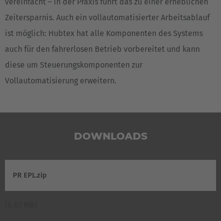
vereinfacht – in der Praxis führt das zu einer erheblichen
Luxembourg
Zeitersparnis. Auch ein vollautomatisierter Arbeitsablauf
Français
Deutsch
ist möglich: Hubtex hat alle Komponenten des Systems
Nederland
auch für den fahrerlosen Betrieb vorbereitet und kann
Nederlands
diese um Steuerungskomponenten zur
Vollautomatisierung erweitern.
Österreich
Deutsch
Polska
DOWNLOADS
Polski
Türkiye
PR EPL.zip
Türkçe
(6.07 MB)
English Neutral