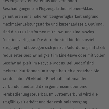
des eingesetzten Materials und verhindert
Cesko
Beschädigungen am Flugzeug. Lithium-Ionen-Akkus
Deutschland
garantieren eine hohe Fahrzeugverfügbarkeit aufgrund
Deutsch
maximaler Leistungsstärke und kurzer Ladezeit. Optional
sind die EPL-Plattformen mit Slow- und Line-Moving-
España
Funktion verfügbar. Die Antriebe sind hierfür speziell
Español
ausgelegt und bewegen sich je nach Anforderung mit stark
France
reduzierter Geschwindigkeit im Line-Move oder mit voller
Français
Geschwindigkeit im Recycle-Modus. Bei Bedarf sind
mehrere Plattformen im Koppelbetrieb einsetzbar. Sie
Great Britain
werden über WLAN oder Bluetooth miteinander
English
verbunden und sind dann gemeinsam über eine
Italia
Fernbedienung steuerbar. Im Systemverbund wird die
Italiano
Tragfähigkeit erhöht und der Positioniervorgang