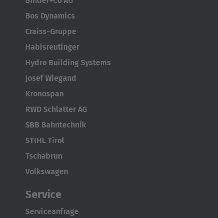
Binder+Co AG
AMERICA
Bos Dynamics
Brasil
Craiss-Gruppe
Português
Habisreutinger
Hydro Building Systems
United States
Josef Wiegand
English
Kronospan
ASIA/PACIFIC
RWD Schlatter AG
SBB Bahntechnik
Australia
STIHL Tirol
English
Tschabrun
Japan
Volkswagen
Japanese
Service
Türkiye
Serviceanfrage