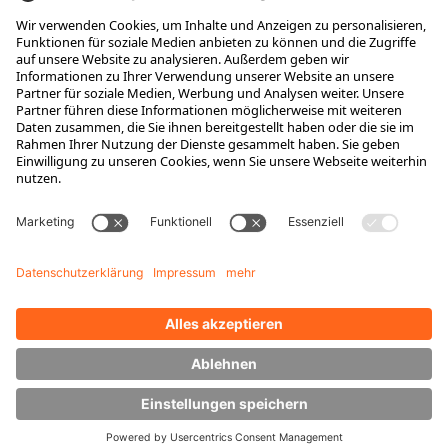
Karriere
Ausbildung
Berufseinsteiger & Erfahrene
Das bieten wir
Das ist HUBTEX
Stellenangebote
Wissen
Downloads
Energiemanagement
Outdoor Stapler
Seitenstapler
News