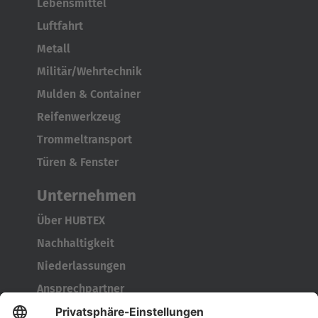
Lebensmittel
Luftfahrt
Metall
Militär/Wehrtechnik
Mulden & Container
Reifenwerkzeug
Trommeltransport
Türen & Fenster
Unternehmen
Über HUBTEX
Nachhaltigkeit
Niederlassungen
Ansprechpartner