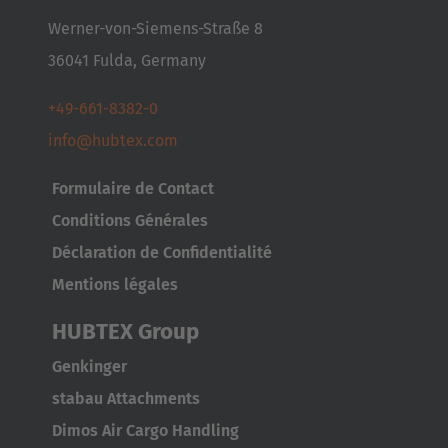
Werner-von-Siemens-Straße 8
Australia
36041 Fulda, Germany
English
+49-661-8382-0
Japan
info@hubtex.com
Japanese
Formulaire de Contact
Türkiye
Conditions Générales
Türkçe
Déclaration de Confidentialité
Mentions légales
HUBTEX Group
Genkinger
stabau Attachments
Dimos Air Cargo Handling