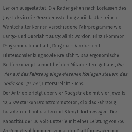
Lenken ausgestattet. Die Räder gehen nach Loslassen des
España
Joysticks in die Geradeausstellung zurück. Über einen
Español
Wählschalter können verschiedene Fahrprogramme wie
France
Längs- und Querfahrt ausgewählt werden. Hinzu kommen
Français
Programme für Allrad-, Diagonal-, Vorder- und
Hinterachslenkung sowie Kreisfahrt. Das ergonomische
Great Britain
Bedienkonzept kommt bei den Mitarbeitern gut an: „
Die
English
vier auf das Fahrzeug eingewiesenen Kollegen steuern das
Italia
Gerät sehr gerne“
, unterstreicht Fuchs.
Italiano
Der Antrieb erfolgt über vier Radgetriebe mit vier jeweils
12,6 KW starken Drehstrommotoren, die das Fahrzeug
Luxembourg
beladen und unbeladen mit 3 km/h fortbewegen. Die
Français
Deutsch
Kapazität der 80 Volt-Batterie mit einer Leistung von 750
Nederland
Ah genügt vollkommen, zumal der Plattformwagen nur