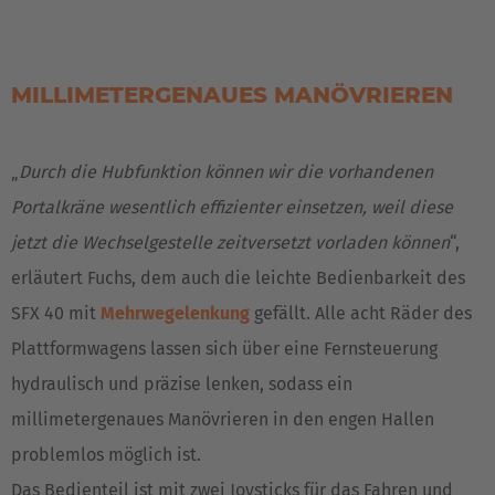
MILLIMETERGENAUES MANÖVRIEREN
„
Durch die Hubfunktion können wir die vorhandenen
EUROPE
Portalkräne wesentlich effizienter einsetzen, weil diese
jetzt die Wechselgestelle zeitversetzt vorladen können
“,
Belgium
erläutert Fuchs, dem auch die leichte Bedienbarkeit des
Nederlands
Français
Deutsch
SFX 40 mit
Mehrwegelenkung
gefällt. Alle acht Räder des
Plattformwagens lassen sich über eine Fernsteuerung
Česká republika
hydraulisch und präzise lenken, sodass ein
Cesko
millimetergenaues Manövrieren in den engen Hallen
Deutschland
problemlos möglich ist.
Deutsch
Das Bedienteil ist mit zwei Joysticks für das Fahren und