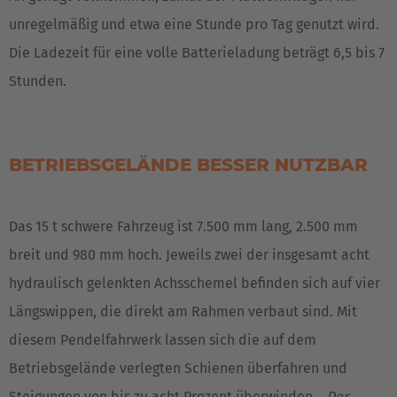
Nederlands
unregelmäßig und etwa eine Stunde pro Tag genutzt wird.
Die Ladezeit für eine volle Batterieladung beträgt 6,5 bis 7
Österreich
Stunden.
Deutsch
Polska
Polski
BETRIEBSGELÄNDE BESSER NUTZBAR
Türkiye
Türkçe
Das 15 t schwere Fahrzeug ist 7.500 mm lang, 2.500 mm
breit und 980 mm hoch. Jeweils zwei der insgesamt acht
English Neutral
hydraulisch gelenkten Achsschemel befinden sich auf vier
Längswippen, die direkt am Rahmen verbaut sind. Mit
diesem Pendelfahrwerk lassen sich die auf dem
Betriebsgelände verlegten Schienen überfahren und
Steigungen von bis zu acht Prozent überwinden. „
Der