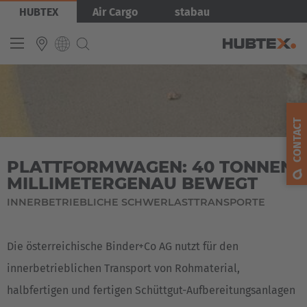
Aller
Image
HUBTEX
Air Cargo
stabau
au
contenu
principal
INTERNATIONAL
English
CONTACT
Deutsch
PLATTFORMWAGEN: 40 TONNEN
Español
MILLIMETERGENAU BEWEGT
Français
INNERBETRIEBLICHE SCHWERLASTTRANSPORTE
Die österreichische Binder+Co AG nutzt für den
innerbetrieblichen Transport von Rohmaterial,
halbfertigen und fertigen Schüttgut-Aufbereitungsanlagen