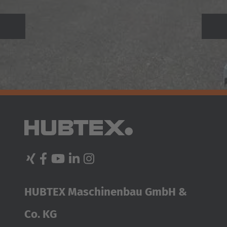
Zurück
Suivan
AMERICA
Brasil
Português
United States
HUBTEX Maschinenbau GmbH &
English
Co. KG
ASIA/PACIFIC