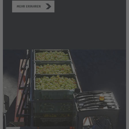
MEHR ERFAHREN
EUROPE
Belgium
Nederlands
Français
Deutsch
Česká republika
Cesko
Deutschland
Deutsch
España
Español