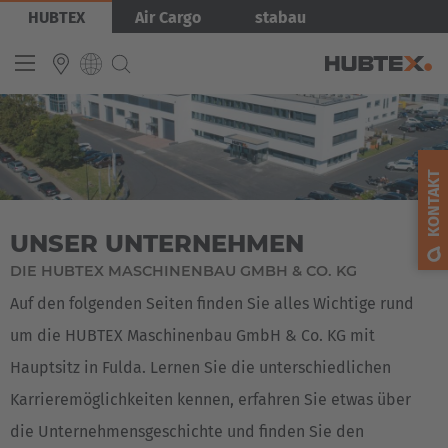
Direkt
Bild
HUBTEX
Air Cargo
stabau
zum
Inhalt
INTERNATIONAL
English
KONTAKT
Deutsch
UNSER UNTERNEHMEN
Español
DIE HUBTEX MASCHINENBAU GMBH & CO. KG
Français
Auf den folgenden Seiten finden Sie alles Wichtige rund
um die HUBTEX Maschinenbau GmbH & Co. KG mit
Hauptsitz in Fulda. Lernen Sie die unterschiedlichen
Karrieremöglichkeiten kennen, erfahren Sie etwas über
die Unternehmensgeschichte und finden Sie den