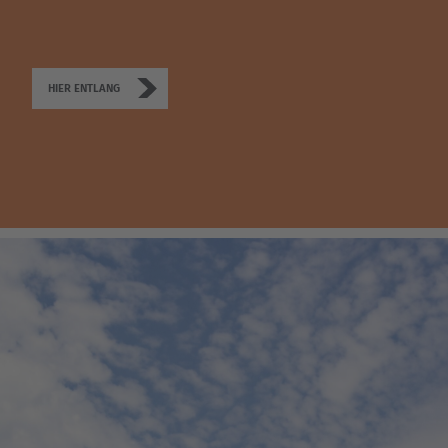
Deutsch
Polska
HIER ENTLANG
Polski
Türkiye
Türkçe
English Neutral