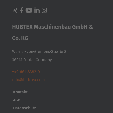
AMERICA
HUBTEX Maschinenbau GmbH &
Brasil
Co. KG
Português
Werner-von-Siemens-Straße 8
United States
36041 Fulda, Germany
English
+49-661-8382-0
ASIA/PACIFIC
info@hubtex.com
Australia
Kontakt
English
AGB
Japan
Datenschutz