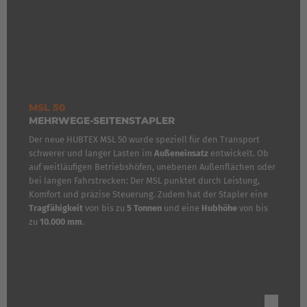
Deutschland
Deutsch
España
Español
MSL 50
MEHRWEGE-SEITENSTAPLER
France
Der neue HUBTEX MSL 50 wurde speziell für den Transport
Français
schwerer und langer Lasten im
Außeneinsatz
entwickelt. Ob
auf weitläufigen Betriebshöfen, unebenen Außenflächen oder
Great Britain
bei langen Fahrstrecken: Der MSL punktet durch Leistung,
Komfort und präzise Steuerung. Zudem hat der Stapler eine
English
Tragfähigkeit
von bis zu
5 Tonnen
und eine
Hubhöhe
von bis
zu
10.000 mm
.
Italia
Italiano
Luxembourg