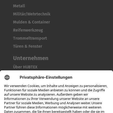
Metall
Militär/Wehrtechnik
Mulden & Container
Reifenwerkzeug
Trommeltransport
Türen & Fenster
Unternehmen
Über HUBTEX
Nachhaltigkeit
Niederlassungen
Ansprechpartner
Karriere
Ausbildung