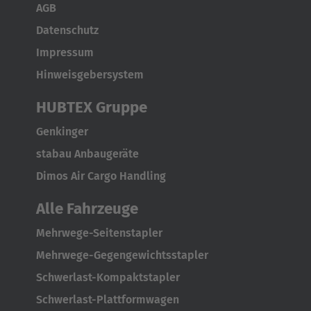
AGB
Datenschutz
United States
Impressum
English
Hinweisgebersystem
ASIA/PACIFIC
HUBTEX Gruppe
Australia
Genkinger
English
stabau Anbaugeräte
Dimos Air Cargo Handling
Japan
Japanese
Alle Fahrzeuge
Mehrwege-Seitenstapler
Türkiye
Mehrwege-Gegengewichtsstapler
Türkçe
Schwerlast-Kompaktstapler
Schwerlast-Plattformwagen