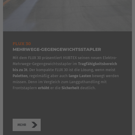
FLUX 30
MEHRWEGE-GEGENGEWICHTSSTAPLER
Mit dem FLUX 30 präsentiert HUBTEX seinen neuen Elektro-
Mehrwege-Gegengewichtsstapler im
Tragfähigkeitsbereich
bis zu 3t
. Der kompakte FLUX 30 ist die Lösung, wenn meist
Paletten
, regelmäßig aber auch
lange Lasten
bewegt werden
EUROPE
müssen. Denn im Vergleich zum Langguthandling mit
Frontstaplern
erhöht
er die
Sicherheit
deutlich.
Belgium
Nederlands
Français
Deutsch
Česká republika
MEHR
Cesko