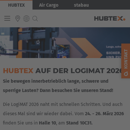
Direkt
Bild
HUBTEX
Air Cargo
stabau
zum
Inhalt
INTERNATIONAL
English
KONTAKT
Deutsch
HUBTEX
AUF DER LOGIMAT 2026
Español
Français
Sie bewegen innerbetrieblich lange, schwere und
sperrige Lasten? Dann besuchen Sie unseren Stand!
Die LogiMAT 2026 naht mit schnellen Schritten. Und auch
dieses Mal sind wir wieder dabei. Vom
24. - 26. März 2026
finden Sie uns in
Halle 10
, am
Stand 10C31.