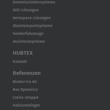
Kommissioniersysteme
Australia
AGV-Lösungen
English
Aerospace-Lösungen
Glastransportsysteme
Japan
Sonderfahrzeuge
Japanese
Assistenzsysteme
Türkiye
HUBTEX
Türkçe
Kontakt
Referenzen
Binder+Co AG
Bos Dynamics
Craiss-Gruppe
Habisreutinger