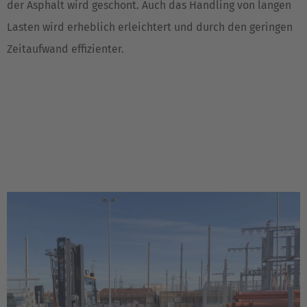
Türkiye
der Asphalt wird geschont. Auch das Handling von langen
Türkçe
Lasten wird erheblich erleichtert und durch den geringen
Zeitaufwand effizienter.
English Neutral