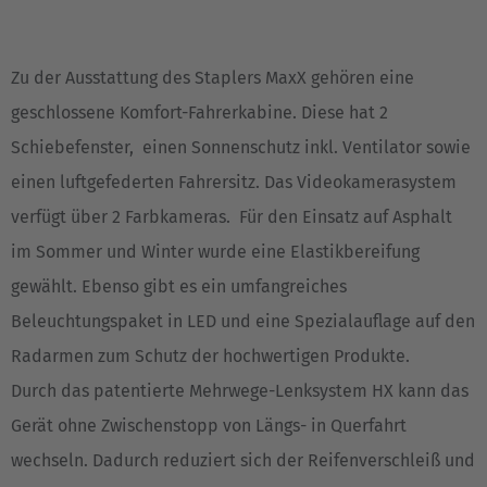
English
Italia
Zu der Ausstattung des Staplers MaxX gehören eine
Italiano
geschlossene Komfort-Fahrerkabine. Diese hat 2
Luxembourg
Schiebefenster, einen Sonnenschutz inkl. Ventilator sowie
Français
Deutsch
einen luftgefederten Fahrersitz. Das Videokamerasystem
verfügt über 2 Farbkameras. Für den Einsatz auf Asphalt
Nederland
im Sommer und Winter wurde eine Elastikbereifung
Nederlands
gewählt. Ebenso gibt es ein umfangreiches
Österreich
Beleuchtungspaket in LED und eine Spezialauflage auf den
Deutsch
Radarmen zum Schutz der hochwertigen Produkte.
Durch das patentierte Mehrwege-Lenksystem HX kann das
Polska
Gerät ohne Zwischenstopp von Längs- in Querfahrt
Polski
wechseln. Dadurch reduziert sich der Reifenverschleiß und