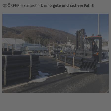
Belgium
ODÖRFER Haustechnik eine
gute und sichere Fahrt!
Nederlands
Français
Deutsch
Česká republika
Cesko
Deutschland
Deutsch
España
Español
France
Français
Great Britain