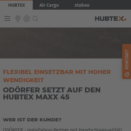
Direkt
Bild
HUBTEX
Air Cargo
stabau
zum
Inhalt
INTERNATIONAL
English
KONTAKT
Deutsch
Español
FLEXIBEL EINSETZBAR MIT HOHER
WENDIGKEIT
Français
ODÖRFER SETZT AUF DEN
HUBTEX MAXX 45
WER IST DER KUNDE?
ODÖRFER - Installateur-Partner mit Handschlagqualität!