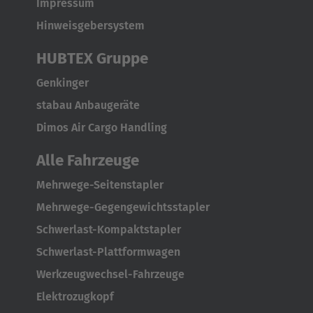
Impressum
Hinweisgebersystem
HUBTEX Gruppe
Genkinger
stabau Anbaugeräte
Dimos Air Cargo Handling
AMERICA
Alle Fahrzeuge
Mehrwege-Seitenstapler
Brasil
Mehrwege-Gegengewichtsstapler
Português
Schwerlast-Kompaktstapler
United States
Schwerlast-Plattformwagen
English
Werkzeugwechsel-Fahrzeuge
Elektrozugkopf
ASIA/PACIFIC