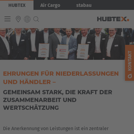
Direkt
Bild
HUBTEX
Air Cargo
stabau
zum
Inhalt
INTERNATIONAL
English
KONTAKT
Deutsch
Español
EHRUNGEN FÜR NIEDERLASSUNGEN
UND HÄNDLER –
Français
GEMEINSAM STARK, DIE KRAFT DER
ZUSAMMENARBEIT UND
WERTSCHÄTZUNG
Die Anerkennung von Leistungen ist ein zentraler