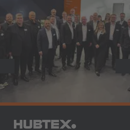
Français
Deutsch
Nederland
Nederlands
Österreich
Deutsch
Polska
Polski
Previous
Weiter
Türkiye
Türkçe
English Neutral