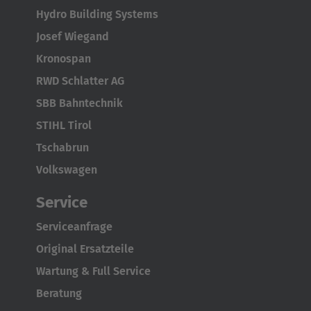
Português
Hydro Building Systems
Josef Wiegand
United States
Kronospan
English
RWD Schlatter AG
ASIA/PACIFIC
SBB Bahntechnik
STIHL Tirol
Australia
Tschabrun
English
Volkswagen
Japan
Service
Japanese
Serviceanfrage
Türkiye
Original Ersatzteile
Türkçe
Wartung & Full Service
Beratung