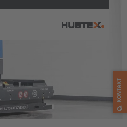
AMERICA
Brasil
Português
KONTAKT
United States
English
ASIA/PACIFIC