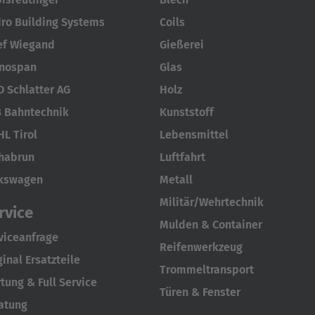
ro Building Systems
Coils
ef Wiegand
Gießerei
nospan
Glas
 Schlatter AG
Holz
 Bahntechnik
Kunststoff
HL Tirol
Lebensmittel
habrun
Luftfahrt
kswagen
Metall
Militär/Wehrtechnik
rvice
Mulden & Container
viceanfrage
Reifenwerkzeug
ginal Ersatzteile
Trommeltransport
tung & Full Service
Türen & Fenster
atung