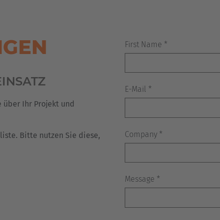
Deutsch
ña
Polska
NGEN
Polski
e
Türkiye
INSATZ
Türkçe
 Britain
 über Ihr Projekt und
English Neutral
iste. Bitte nutzen Sie diese,