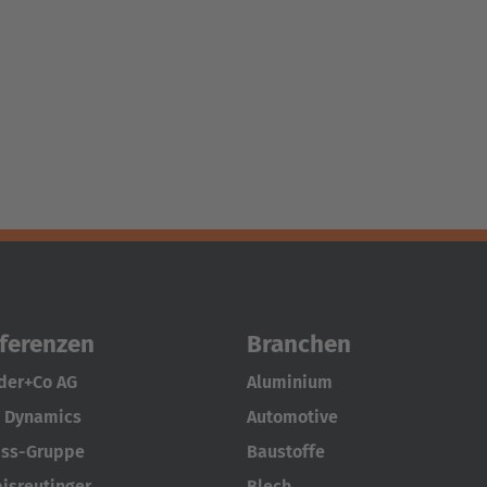
ferenzen
Branchen
der+Co AG
Aluminium
 Dynamics
Automotive
iss-Gruppe
Baustoffe
isreutinger
Blech