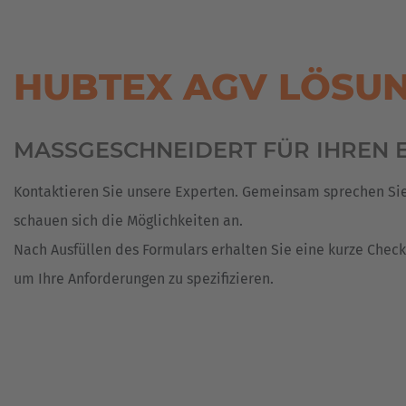
HANDLING
ERNEUERBARE
SCHWERLASTFAHRZEUGE
SERVICEANFRAGE
ENERGIEN
BERUFSEINSTEIGER
NIEDERLASSUNGEN
Espa
KOMMISSIONIEREN
&
AGV
VON
GIESSEREI
BERUFSERFAHRENE
Español
/
ANSPRECHPARTNER
LANGEN
HUBTEX AGV LÖSU
FAHRERLOSE
GÜTERN
GLAS
TRANSPORTSYSTEME
AUSBILDUNG
MESSEN
Franc
&
AGVS
HOLZ
KOMMISSIONIERSYSTEME
SCHÜLERPRAKTIKUM
EVENTS
Français
/
MASSGESCHNEIDERT FÜR IHREN E
FAHRERLOSE
KUNSTSTOFFE
SONDERFAHRZEUGE
KARRIERE
TRANSPORTSYSTEME
Great
BEI
Kontaktieren Sie unsere Experten. Gemeinsam sprechen Sie
HUBTEX
LEBENSMITTEL
ASSISTENZSYSTEME
STAPLER-
English
NEU
WIKI
schauen sich die Möglichkeiten an.
LUFTFAHRT
Italia
REFERENZEN
Nach Ausfüllen des Formulars erhalten Sie eine kurze Checkl
REFERENZEN
METALL
um Ihre Anforderungen zu spezifizieren.
GEBRAUCHTGERÄTE
DOWNLOADS
MILITÄR/WEHRTECHNIK
MULDEN
&
CONTAINER
REIFENWERKZEUG