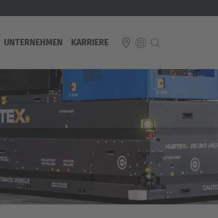
UNTERNEHMEN
KARRIERE
E
Italiano
ium
ds
Français
Deutsch
Luxembourg
Français
Deutsch
 republika
Nederland
Nederlands
schland
Österreich