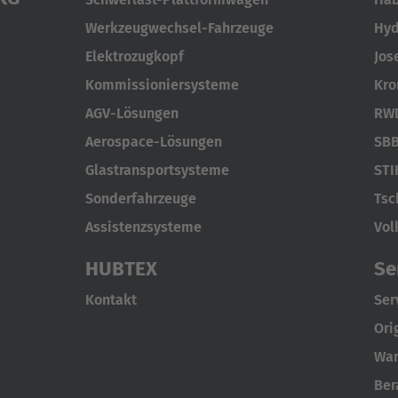
Werkzeugwechsel-Fahrzeuge
Hyd
Elektrozugkopf
Jos
Kommissioniersysteme
Kro
AGV-Lösungen
RWD
Aerospace-Lösungen
SBB
Glastransportsysteme
STI
Sonderfahrzeuge
Tsc
Assistenzsysteme
Vol
HUBTEX
Se
Kontakt
Ser
Ori
War
Ber