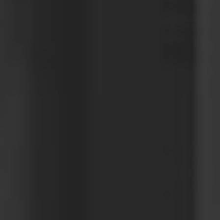
EUROPE
Belgium
Nederlands
Français
Deutsch
Česká republika
Cesko
Deutschland
Deutsch
España
Español
France
Français