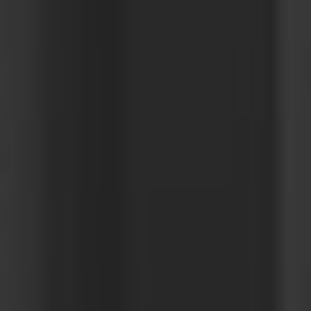
Great Britain
English
Italia
Italiano
Luxembourg
Français
Deutsch
Nederland
Nederlands
Österreich
Deutsch
Polska
Polski