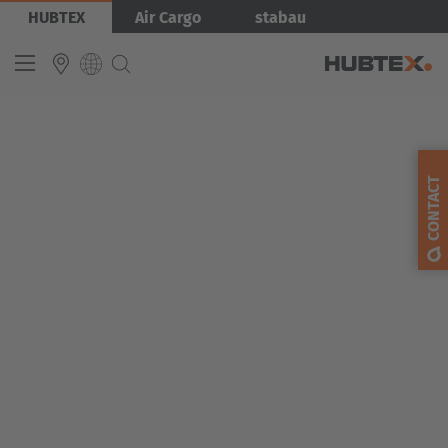
Skip
Bild
HUBTEX
Air Cargo
stabau
to
main
content
INTERNATIONAL
English
CONTACT
Deutsch
Español
Français