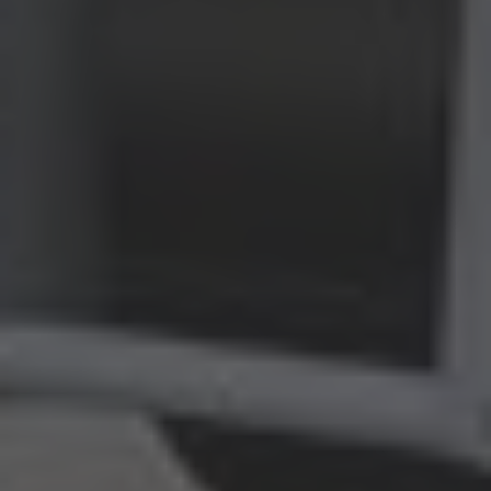
English
ASIA/PACIFIC
Australia
English
Japan
Japanese
Türkiye
Türkçe