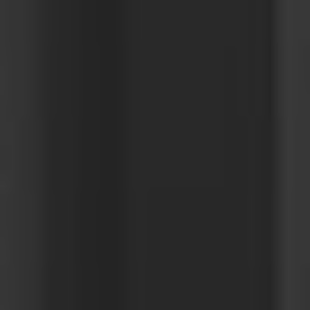
Great Britain
English
Italia
Italiano
Luxembourg
Français
Deutsch
Nederland
Nederlands
Österreich
Deutsch
Polska
Polski