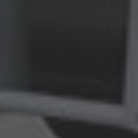
English
ASIA/PACIFIC
Australia
English
Japan
Japanese
Türkiye
Türkçe