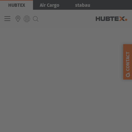
Skip
Bild
HUBTEX
Air Cargo
stabau
to
main
content
INTERNATIONAL
English
CONTACT
Deutsch
Español
Français