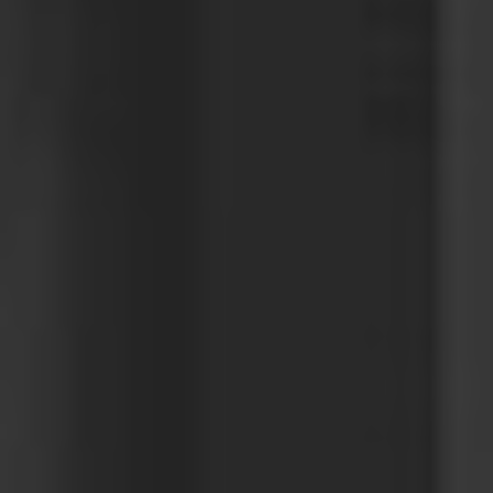
EUROPE
Belgium
Nederlands
Français
Deutsch
Česká republika
Cesko
Deutschland
Deutsch
España
Español
France
Français