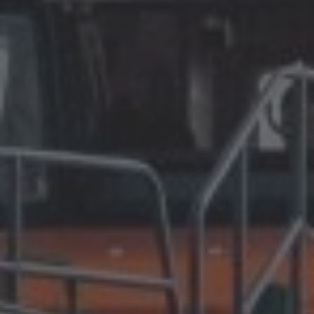
France
Français
Great Britain
English
Italia
Italiano
Luxembourg
Français
Deutsch
Nederland
Nederlands
Österreich