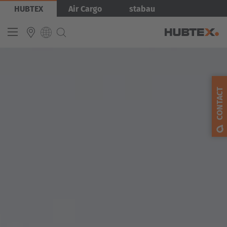
Skip
Bild
HUBTEX
Air Cargo
stabau
to
main
content
INTERNATIONAL
English
CONTACT
Deutsch
Español
Français