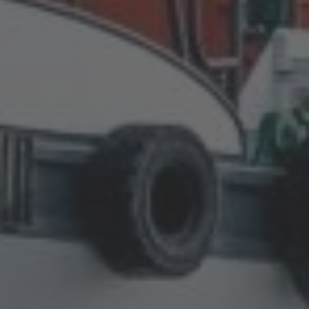
Deutsch
Polska
Polski
Türkiye
Türkçe
English Neutral