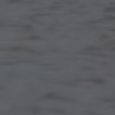
AMERICA
Brasil
Português
United States
English
ASIA/PACIFIC
Australia
English
Japan